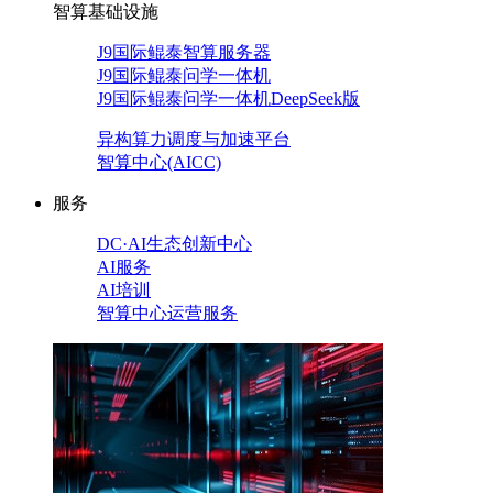
智算基础设施
J9国际鲲泰智算服务器
J9国际鲲泰问学一体机
J9国际鲲泰问学一体机DeepSeek版
异构算力调度与加速平台
智算中心(AICC)
服务
DC·AI生态创新中心
AI服务
AI培训
智算中心运营服务