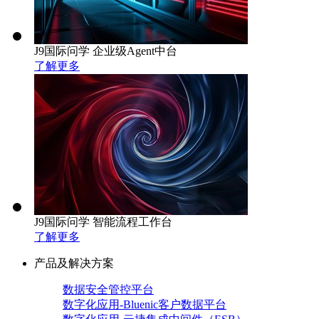
J9国际问学 企业级Agent中台
了解更多
J9国际问学 智能流程工作台
了解更多
产品及解决方案
数据安全管控平台
数字化应用-Bluenic客户数据平台