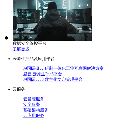
数据安全管控平台
了解更多
云原生产品及应用平台
J9国际研云 研制一体化工业互联网解决方案
磐云 云原生PaaS平台
J9国际云印 数字化文印管理平台
云服务
云管理服务
安全服务
基础架构服务
云应用服务