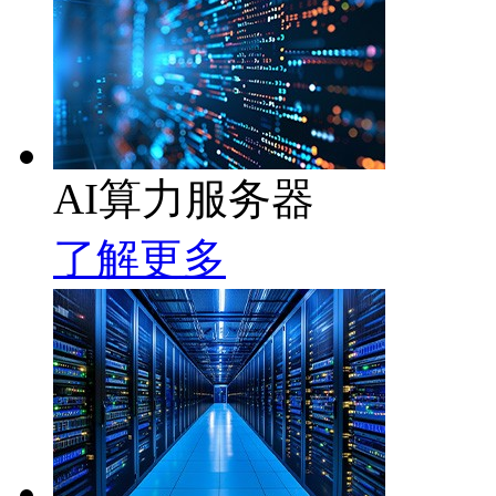
AI算力服务器
了解更多